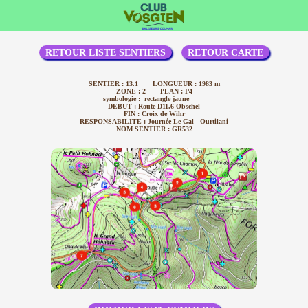
RETOUR LISTE SENTIERS
RETOUR CARTE
SENTIER : 13.1 LONGUEUR : 1983 m
ZONE : 2 PLAN : P4
symbologie : rectangle jaune
DEBUT : Route D11.6 Obschel
FIN : Croix de Wihr
RESPONSABILITE : Journée-Le Gal - Ourtilani
NOM SENTIER : GR532